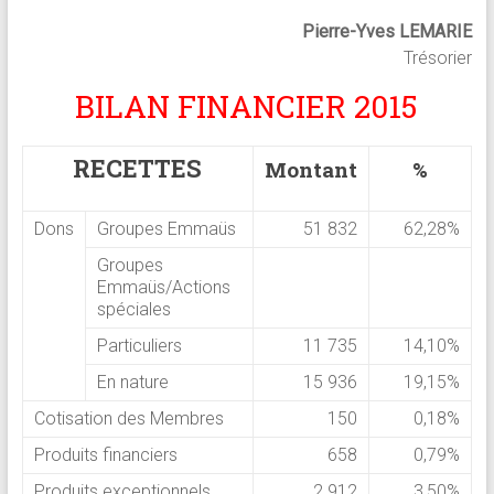
Pierre-Yves LEMARIE
Trésorier
BILAN FINANCIER 2015
RECETTES
Montant
%
Dons
Groupes Emmaüs
51 832
62,28%
Groupes
Emmaüs/Actions
spéciales
Particuliers
11 735
14,10%
En nature
15 936
19,15%
Cotisation des Membres
150
0,18%
Produits financiers
658
0,79%
Produits exceptionnels
2 912
3,50%