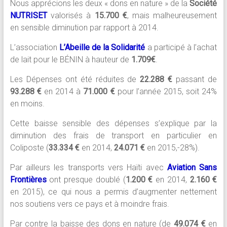
Nous apprécions les deux « dons en nature » de la
Société
NUTRISET
valorisés à
15.700 €
, mais malheureusement
en sensible diminution par rapport à 2014.
L’association
L’Abeille de la Solidarité
a participé à l’achat
de lait pour le BÉNIN à hauteur de
1.709€
.
Les Dépenses ont été réduites de
22.288 €
passant de
93.288 €
en 2014 à
71.000 €
pour l’année 2015, soit 24%
en moins.
Cette baisse sensible des dépenses s’explique par la
diminution des frais de transport en particulier en
Coliposte (
33.334 €
en 2014,
24.071 €
en 2015,-28%).
Par ailleurs les transports vers Haïti avec
Aviation Sans
Frontières
ont presque doublé (
1.200 €
en 2014,
2.160 €
en 2015), ce qui nous a permis d’augmenter nettement
nos soutiens vers ce pays et à moindre frais.
Par contre la baisse des dons en nature (de
49.074 €
en