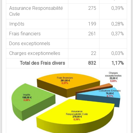
Assurance Responsabilité
275
0,39%
Civile
Impôts
199
0,28%
Frais financiers
261
0,37%
Dons exceptionnels
Charges exceptionnelles
22
0,03%
Total des Frais divers
832
1,17%