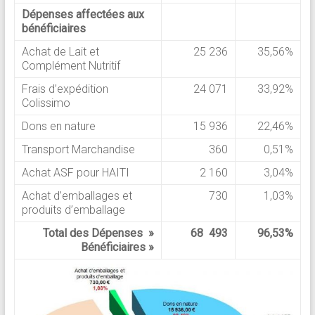
Dépenses affectées aux
bénéficiaires
Achat de Lait et
25 236
35,56%
Complément Nutritif
Frais d’expédition
24 071
33,92%
Colissimo
Dons en nature
15 936
22,46%
Transport Marchandise
360
0,51%
Achat ASF pour HAITI
2 160
3,04%
Achat d’emballages et
730
1,03%
produits d’emballage
Total des Dépenses »
68 493
96,53%
Bénéficiaires »