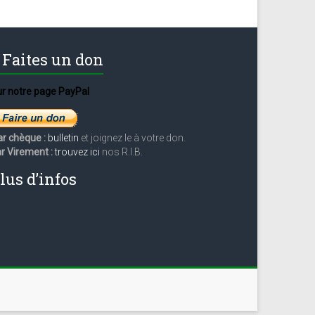
Faites un don
r notre page PayPal
ar chèque :
bulletin
et joignez le à votre don.
r Virement :
trouvez ici
nos R.I.B.
lus d’infos