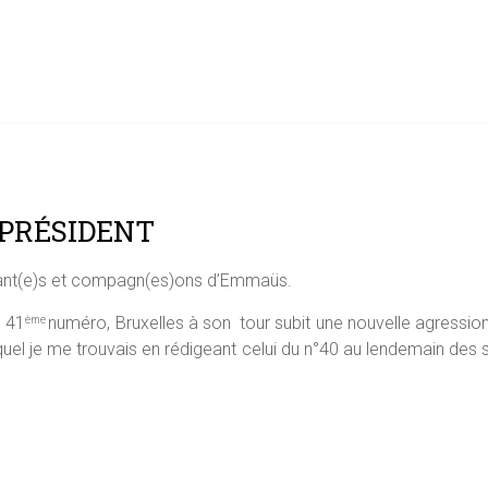
 PRÉSIDENT
tant(e)s et compagn(es)ons d’Emmaüs.
e 41
numéro, Bruxelles à son tour subit une nouvelle agression
ème
lequel je me trouvais en rédigeant celui du n°40 au lendemain des