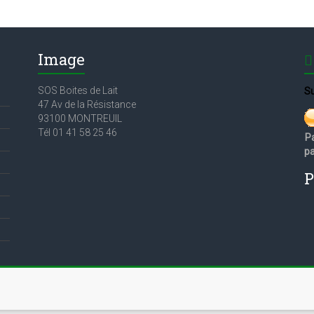
Image
SOS Boites de Lait
Su
47 Av de la Résistance
93100 MONTREUIL
Tél 01 41 58 25 46
P
pa
P