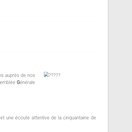
ons auprès de nos
semblée
G
énérale
et une écoute attentive de la cinquantaine de