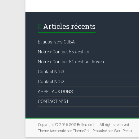
Articles récents
Et aussi vers CUBA !
Notre « Contact 55 » est ici
Notre « Contact 54 » est sur le web
Contact N°53
Contact N°52
APPEL AUX DONS
CONTACT N°51
Copyright © 2026
SOS Boîtes de lait
. All rights reserved.
Thème
Accelerate
par ThemeGrill. Propulsé par
WordPress
.