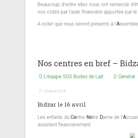
Beaucoup d’entre elles nous ont remercié d’êt
nos cotés par l’aide financière apportée par l
A noter que nous seront présents à l’
A
ssembl
Nos centres en bref – B
L'équipe SOS Boites de Lait
Général
20 avril 2016
Bidzar le 16 avril
Les enfants du
Ce
ntre
No
tre
D
ame de l’
A
ccuei
assistent financièrement.