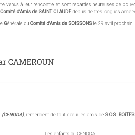
re venus à leur rencontre et sont reparties heureuses de pouv
e
Comité d’Amis de SAINT CLAUDE
depuis de très longues année
ée
G
énérale du
Comité d’Amis de SOISSONS
le 29 avril prochain
idzar CAMEROUN
l
(CENODA)
, remercient de tout cœur les amis de
S.O.S. BOîTES