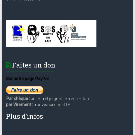
Faites un don
Sur notre page PayPal
Par chèque :
bulletin
et joignez le à votre don.
par Virement :
trouvez ici
nos R.I.B.
Plus d’infos