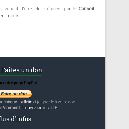
e, venant d’être élu Président par le
Conseil
entiments.
Faites un don
r notre page PayPal
ar chèque :
bulletin
et joignez le à votre don.
r Virement :
trouvez ici
nos R.I.B.
lus d’infos