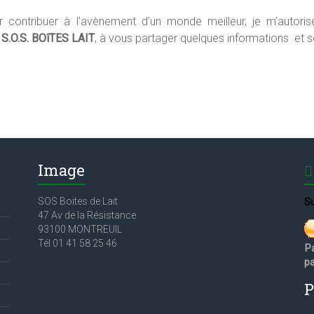
r contribuer à l’avènement d’un monde meilleur, je m’autoris
e
S.O.S. BOîTES LAIT
, à vous partager quelques informations et s
Image
SOS Boites de Lait
Su
47 Av de la Résistance
93100 MONTREUIL
Tél 01 41 58 25 46
P
pa
P