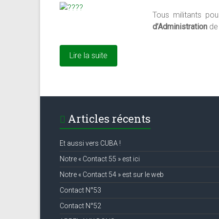
Tous militants pou
d’Administration
d
Lire la suite
Articles récents
Et aussi vers CUBA !
Notre « Contact 55 » est ici
Notre « Contact 54 » est sur le web
Contact N°53
Contact N°52