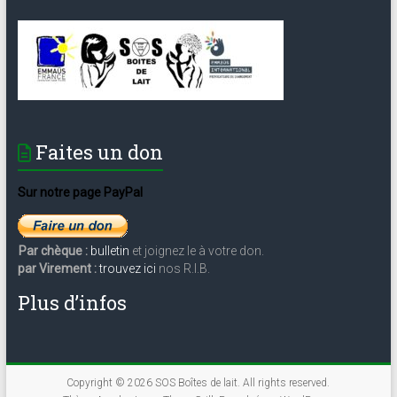
Faites un don
Sur notre page PayPal
Par chèque :
bulletin
et joignez le à votre don.
par Virement :
trouvez ici
nos R.I.B.
Plus d’infos
Copyright © 2026
SOS Boîtes de lait
. All rights reserved.